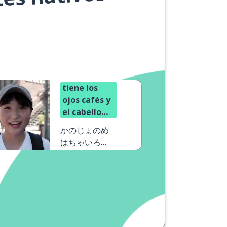
tes nativos
tiene los
ojos cafés y
el cabello
blanco
かのじょのめ
はちゃいろ
で、しらがが
あります