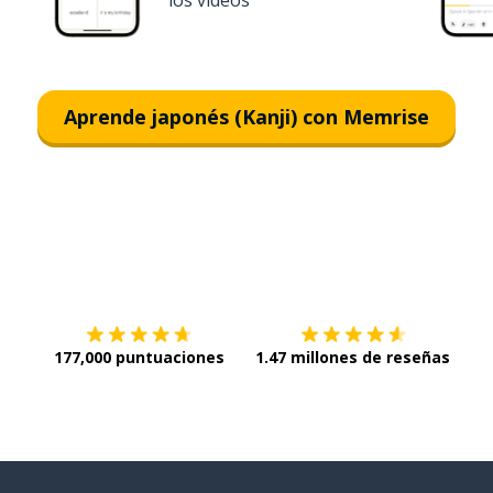
los videos
Aprende japonés (Kanji) con Memrise
Descargar en
App Store
¡Lo q
177,000 puntuaciones
1.47 millones de reseñas