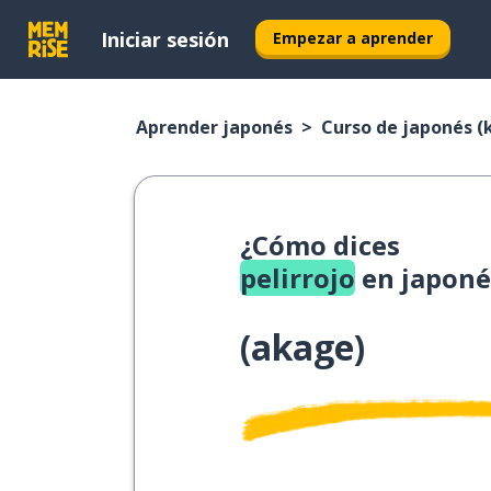
Iniciar sesión
Empezar a aprender
Aprender japonés
Curso de japonés (k
¿Cómo dices
pelirrojo
en japoné
(
akage
)