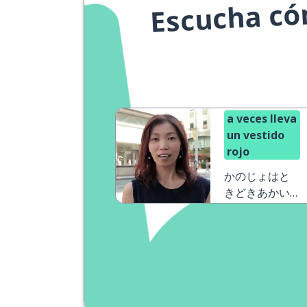
Escucha cóm
a veces lleva
un vestido
rojo
かのじょはと
きどきあかい
わんぴーすを
きます