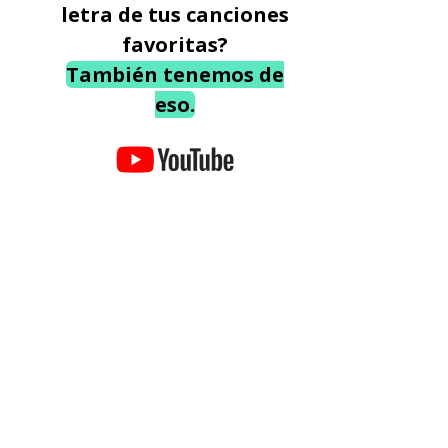
letra de tus canciones
favoritas?
También tenemos de
eso.