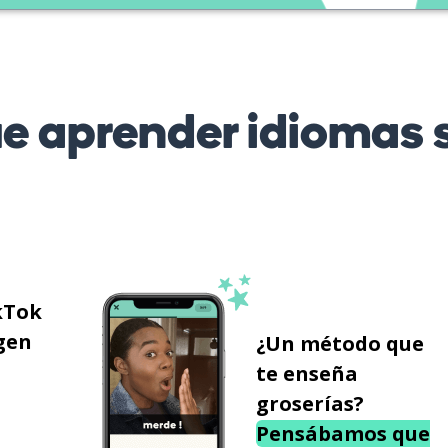
 aprender idiomas s
kTok
gen
¿Un método que
te enseña
groserías?
Pensábamos que