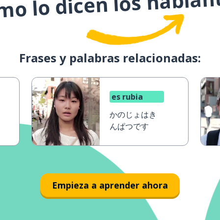
o lo dicen los hablan
Frases y palabras relacionadas:
es rubia
かのじょはき
んぱつです
Empieza a aprender ahora