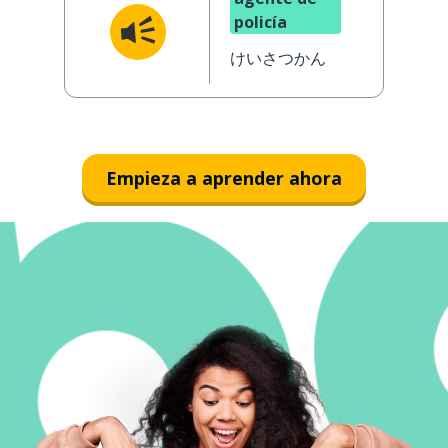
policía
けいさつかん
Empieza a aprender ahora