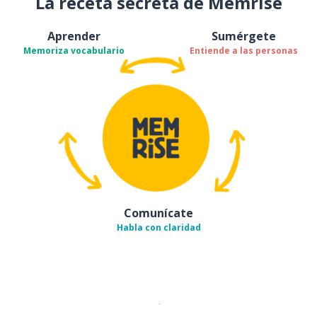
La receta secreta de Memrise
Aprender
Sumérgete
Memoriza vocabulario
Entiende a las personas
Comunícate
Habla con claridad
Descargar en
App Store
¡Lo qu