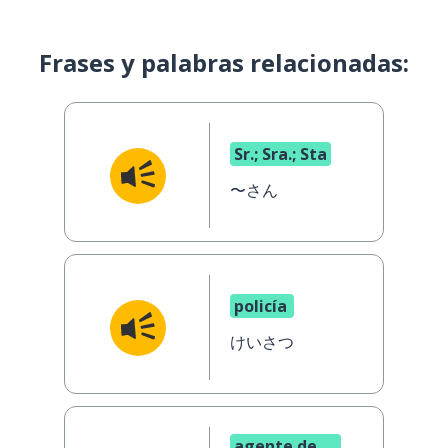
Frases y palabras relacionadas:
Sr.; Sra.; Sta
〜さん
policía
けいさつ
agente de