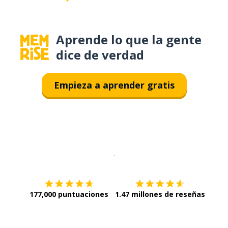
Aprende lo que la gente
dice de verdad
Empieza a aprender gratis
Descargar en
App Store
¡Lo qu
177,000 puntuaciones
1.47 millones de reseñas