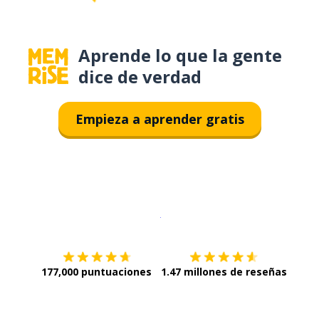
Aprende lo que la gente
dice de verdad
Empieza a aprender gratis
Descargar en
App Store
¡Lo qu
177,000 puntuaciones
1.47 millones de reseñas