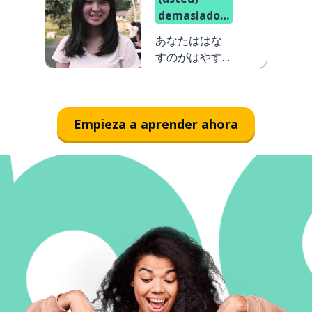
demasiado
rápido
あなたははな
すのがはやす
ぎです
Empieza a aprender ahora