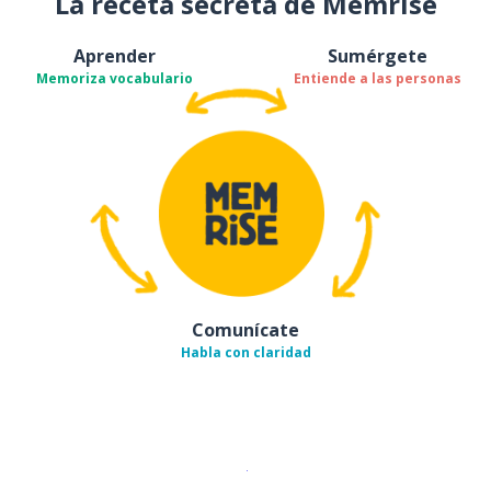
La receta secreta de Memrise
Aprender
Sumérgete
Memoriza vocabulario
Entiende a las personas
Comunícate
Habla con claridad
Descargar en
App Store
¡Lo qu