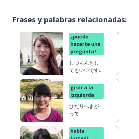
Frases y palabras relacionadas:
¿puedo
hacerte una
pregunta?
しつもんをし
てもいいです
か？
girar a la
izquierda
ひだりへまが
って
habla
(usted)