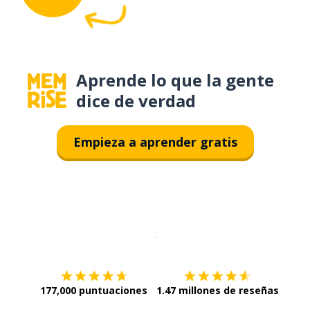
Aprende lo que la gente
dice de verdad
Empieza a aprender gratis
Descargar en
App Store
¡Lo qu
177,000 puntuaciones
1.47 millones de reseñas