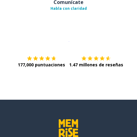
Comunícate
Habla con claridad
Descargar en
App Store
¡Lo qu
177,000 puntuaciones
1.47 millones de reseñas