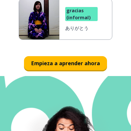
gracias
(informal)
ありがとう
Empieza a aprender ahora