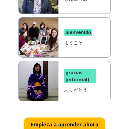
bienvenido
ようこそ
gracias
(informal)
ありがとう
Empieza a aprender ahora