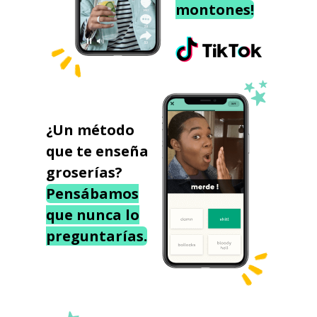
montones!
¿Un método
que te enseña
groserías?
Pensábamos
que nunca lo
preguntarías.