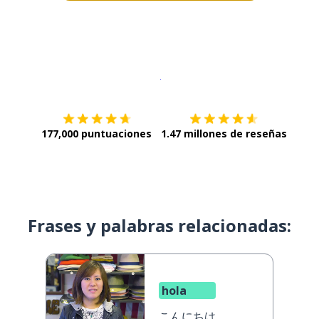
Descargar en
App Store
¡Lo qu
177,000 puntuaciones
1.47 millones de reseñas
Frases y palabras relacionadas:
hola
こんにちは