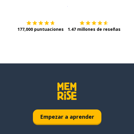
Descargar en
App Store
¡Lo qu
177,000 puntuaciones
1.47 millones de reseñas
Empezar a aprender