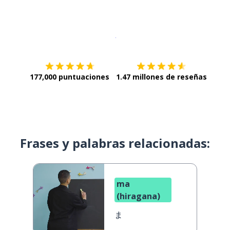
Descargar en
App Store
¡Lo qu
177,000 puntuaciones
1.47 millones de reseñas
Frases y palabras relacionadas:
ma
(hiragana)
ま