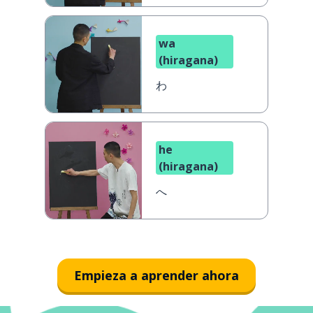
wa
(hiragana)
わ
he
(hiragana)
へ
Empieza a aprender ahora