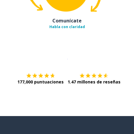
Comunícate
Habla con claridad
Descargar en
App Store
¡Lo qu
177,000 puntuaciones
1.47 millones de reseñas