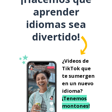
aprender
idiomas sea
divertido!
¿Videos de
TikTok que
te sumergen
en un nuevo
idioma?
¡Tenemos
montones!