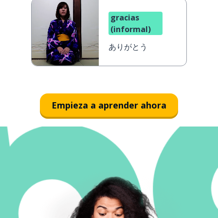
gracias
(informal)
ありがとう
Empieza a aprender ahora