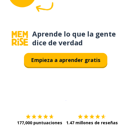
Aprende lo que la gente
dice de verdad
Empieza a aprender gratis
Descargar en
App Store
¡Lo qu
177,000 puntuaciones
1.47 millones de reseñas