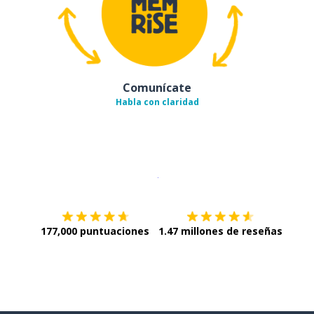
Comunícate
Habla con claridad
Descargar en
App Store
¡Lo qu
177,000 puntuaciones
1.47 millones de reseñas