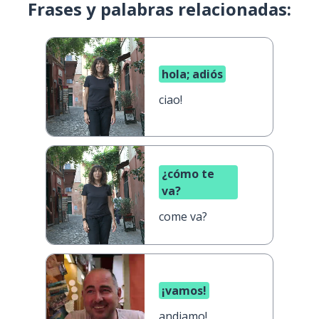
Frases y palabras relacionadas:
hola; adiós
ciao!
¿cómo te
va?
come va?
¡vamos!
andiamo!