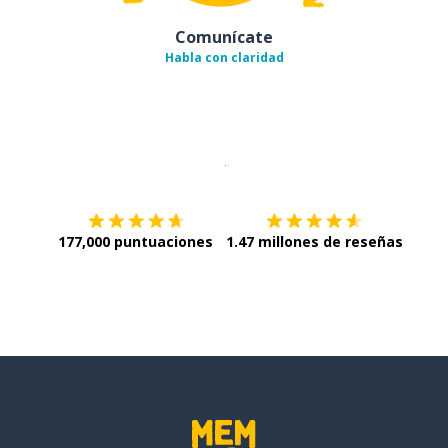
Comunícate
Habla con claridad
Descargar en
App Store
¡Lo qu
177,000 puntuaciones
1.47 millones de reseñas