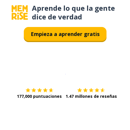
Aprende lo que la gente
dice de verdad
Empieza a aprender gratis
Descargar en
App Store
¡Lo qu
177,000 puntuaciones
1.47 millones de reseñas