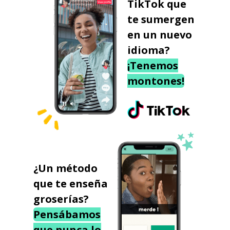
TikTok que
te sumergen
en un nuevo
idioma?
¡Tenemos
montones!
¿Un método
que te enseña
groserías?
Pensábamos
que nunca lo