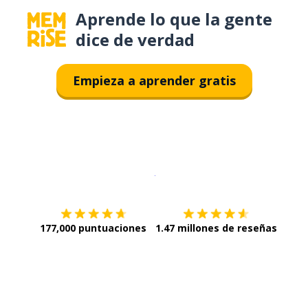
Aprende lo que la gente
dice de verdad
Empieza a aprender gratis
Descargar en
App Store
¡Lo qu
177,000 puntuaciones
1.47 millones de reseñas