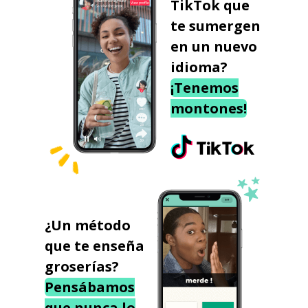
TikTok que
te sumergen
en un nuevo
idioma?
¡Tenemos
montones!
¿Un método
que te enseña
groserías?
Pensábamos
que nunca lo