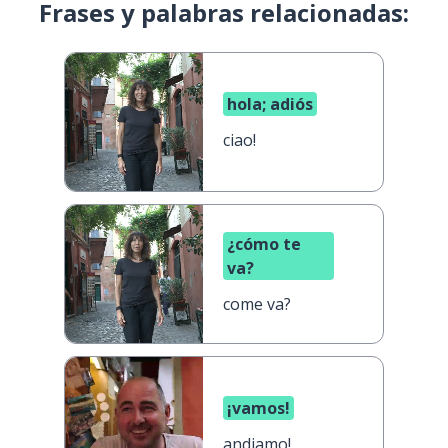
Frases y palabras relacionadas:
hola; adiós
ciao!
¿cómo te
va?
come va?
¡vamos!
andiamo!