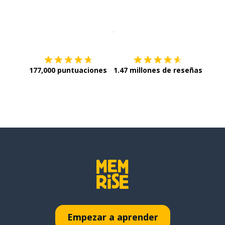
Descargar en
App Store
¡Lo qu
177,000 puntuaciones
1.47 millones de reseñas
Empezar a aprender