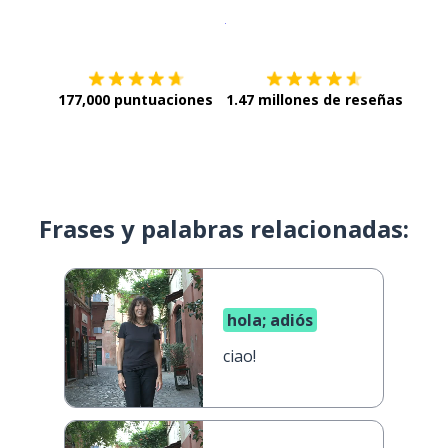
Descargar en
App Store
¡Lo qu
177,000 puntuaciones
1.47 millones de reseñas
Frases y palabras relacionadas:
hola; adiós
ciao!