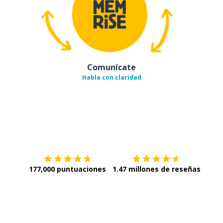
Comunícate
Habla con claridad
Descargar en
App Store
¡Lo qu
177,000 puntuaciones
1.47 millones de reseñas