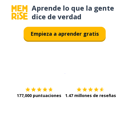
Aprende lo que la gente
dice de verdad
Empieza a aprender gratis
Descargar en
App Store
¡Lo qu
177,000 puntuaciones
1.47 millones de reseñas