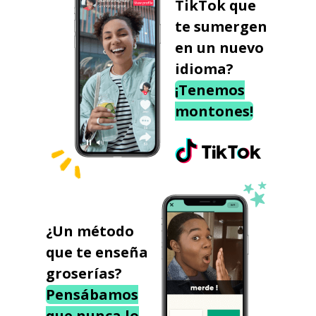
TikTok que
te sumergen
en un nuevo
idioma?
¡Tenemos
montones!
¿Un método
que te enseña
groserías?
Pensábamos
que nunca lo