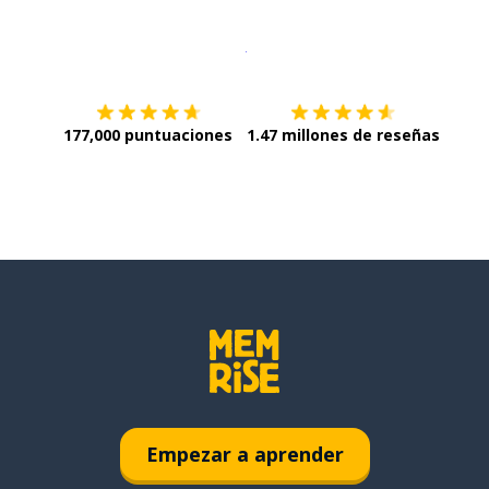
Descargar en
App Store
¡Lo qu
177,000 puntuaciones
1.47 millones de reseñas
Empezar a aprender