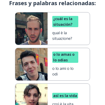
Frases y palabras relacionadas:
¿cuál es la
situación?
qual è la
situazione?
o lo amas o
lo odias
o lo ami o lo
odi
así es la vida
così è la vita