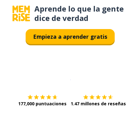
Aprende lo que la gente
dice de verdad
Empieza a aprender gratis
Descargar en
App Store
¡Lo qu
177,000 puntuaciones
1.47 millones de reseñas