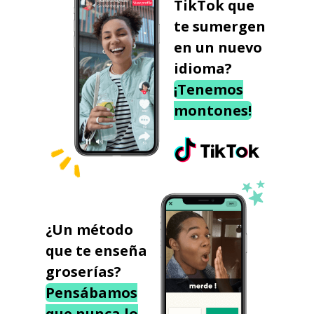
TikTok que
te sumergen
en un nuevo
idioma?
¡Tenemos
montones!
¿Un método
que te enseña
groserías?
Pensábamos
que nunca lo