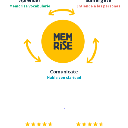
Aprender
Sumérgete
Memoriza vocabulario
Entiende a las personas
Comunícate
Habla con claridad
Descargar en
App Store
¡Lo qu