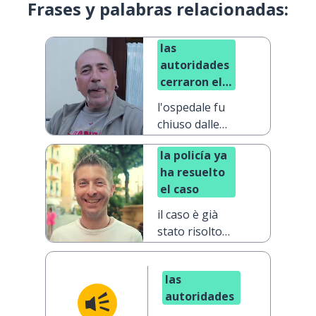
Frases y palabras relacionadas:
las
autoridades
cerraron el
hospital
l'ospedale fu
chiuso dalle
autorità
la policía ya
ha resuelto
el caso
il caso è già
stato risolto
dalla polizia
las
autoridades