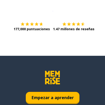
Descargar en
App Store
¡Lo qu
177,000 puntuaciones
1.47 millones de reseñas
Empezar a aprender