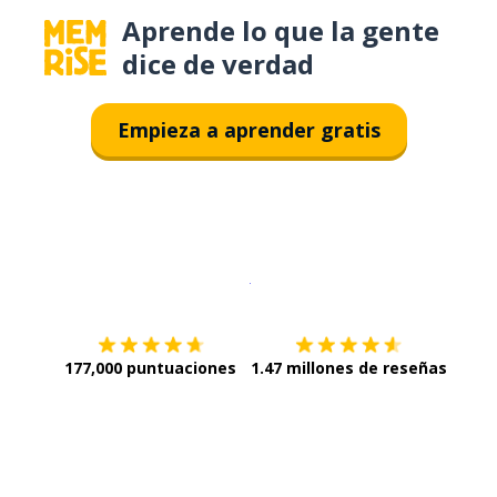
Aprende lo que la gente
dice de verdad
Empieza a aprender gratis
Descargar en
App Store
¡Lo qu
177,000 puntuaciones
1.47 millones de reseñas