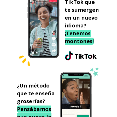
TikTok que
te sumergen
en un nuevo
idioma?
¡Tenemos
montones!
¿Un método
que te enseña
groserías?
Pensábamos
que nunca lo