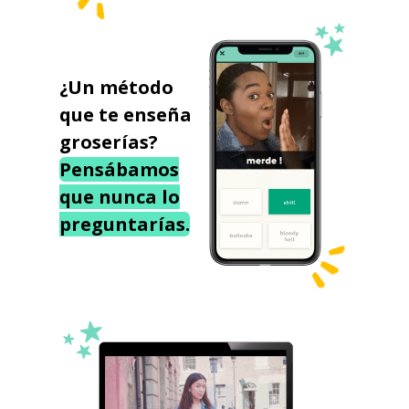
¿Un método
que te enseña
groserías?
Pensábamos
que nunca lo
preguntarías.