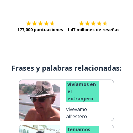
Descargar en
App Store
¡Lo qu
177,000 puntuaciones
1.47 millones de reseñas
Frases y palabras relacionadas:
vivíamos en
el
extranjero
vivevamo
all'estero
teníamos