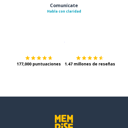
Comunícate
Habla con claridad
Descargar en
App Store
¡Lo qu
177,000 puntuaciones
1.47 millones de reseñas