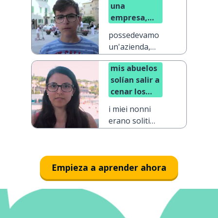
una
empresa,
pero ya no
possedevamo
un'azienda,
ma non la
mis abuelos
possediamo
solían salir a
più
cenar los
sábados
i miei nonni
erano soliti
uscire a cena il
sabato
Empieza a aprender ahora