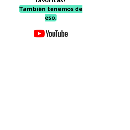
favoritas?
También tenemos de
eso.