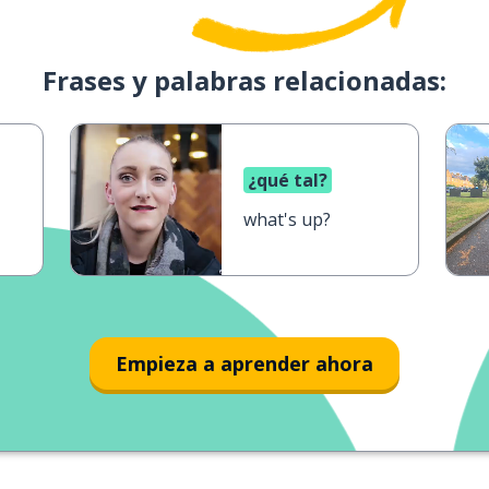
Frases y palabras relacionadas:
¿qué tal?
what's up?
Empieza a aprender ahora