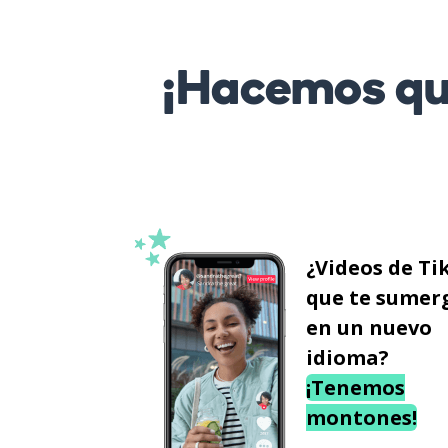
¡Hacemos que
¿Videos de Ti
que te sumer
en un nuevo
idioma?
¡Tenemos
montones!