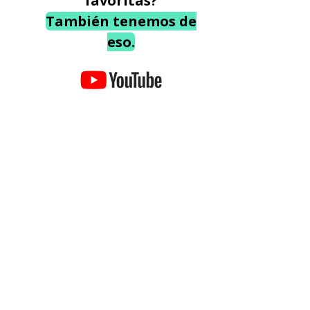
favoritas?
También tenemos de
eso.