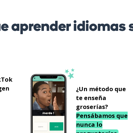
 aprender idiomas s
kTok
gen
¿Un método que
te enseña
groserías?
Pensábamos que
nunca lo