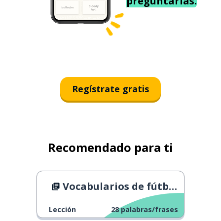
preguntarías.
Regístrate gratis
Recomendado para ti
Vocabularios de fútbol 1
Lección
28
palabras/frases