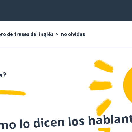
bro de frases del inglés
no olvides
s?
o lo dicen los hablan