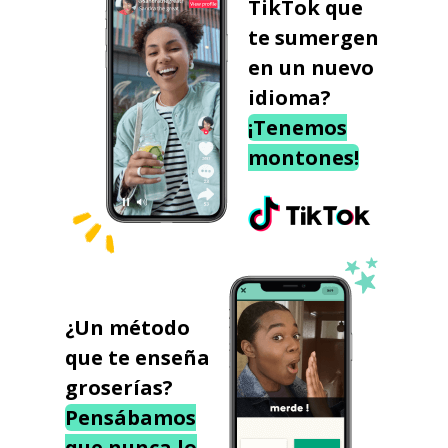
TikTok que
te sumergen
en un nuevo
idioma?
¡Tenemos
montones!
¿Un método
que te enseña
groserías?
Pensábamos
que nunca lo