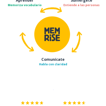
Aprender
Sumérgete
Memoriza vocabulario
Entiende a las personas
Comunícate
Habla con claridad
Descargar en
App Store
¡Lo qu