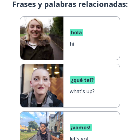
Frases y palabras relacionadas:
hola
hi
¿qué tal?
what's up?
¡vamos!
let's go!