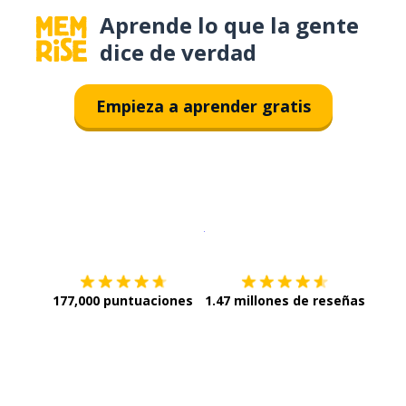
Aprende lo que la gente
dice de verdad
Empieza a aprender gratis
Descargar en
App Store
¡Lo qu
177,000 puntuaciones
1.47 millones de reseñas