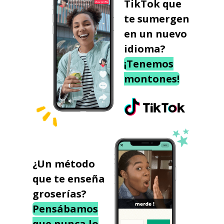
TikTok que
te sumergen
en un nuevo
idioma?
¡Tenemos
montones!
¿Un método
que te enseña
groserías?
Pensábamos
que nunca lo