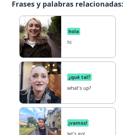
Frases y palabras relacionadas:
hola
hi
¿qué tal?
what's up?
¡vamos!
let's go!