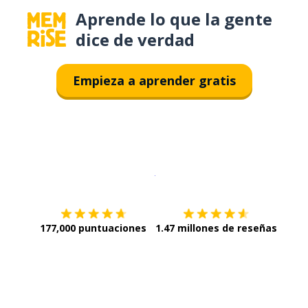
Aprende lo que la gente
dice de verdad
Empieza a aprender gratis
Descargar en
App Store
¡Lo qu
177,000 puntuaciones
1.47 millones de reseñas