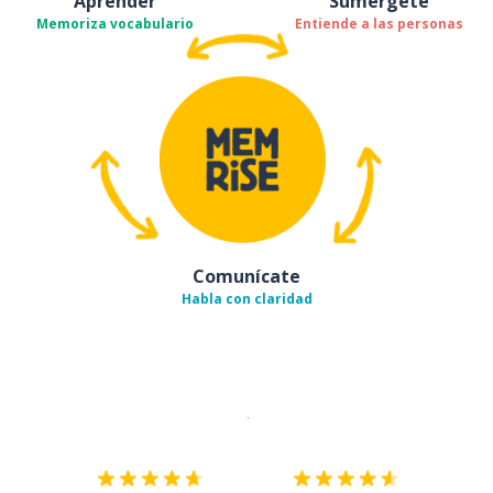
Aprender
Sumérgete
Memoriza vocabulario
Entiende a las personas
Comunícate
Habla con claridad
Descargar en
App Store
¡Lo qu