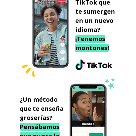
TikTok que
te sumergen
en un nuevo
idioma?
¡Tenemos
montones!
¿Un método
que te enseña
groserías?
Pensábamos
que nunca lo