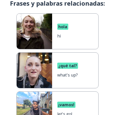
Frases y palabras relacionadas:
hola
hi
¿qué tal?
what's up?
¡vamos!
let's go!