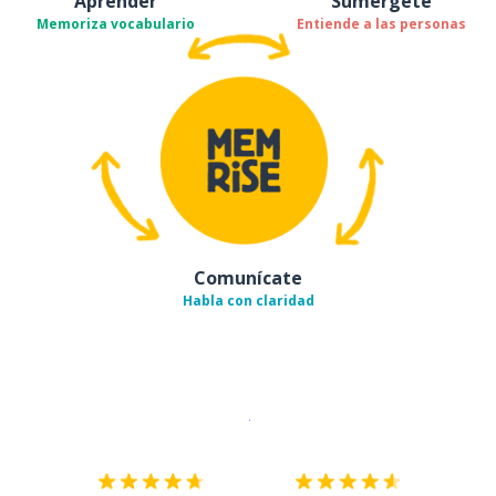
Aprender
Sumérgete
Memoriza vocabulario
Entiende a las personas
Comunícate
Habla con claridad
Descargar en
App Store
¡Lo qu