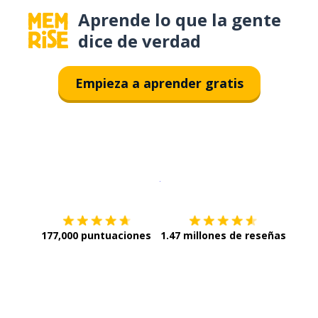
Aprende lo que la gente
dice de verdad
Empieza a aprender gratis
Descargar en
App Store
¡Lo qu
177,000 puntuaciones
1.47 millones de reseñas