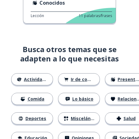
Conocidos
Lección
11
palabras/frases
Busca otros temas que se
adapten a lo que necesitas
Actividades
Ir de compras
Presentándose
Comida
Lo básico
Relaciones
Deportes
Misceláneo
Salud
Educación
Opiniones
Socieda