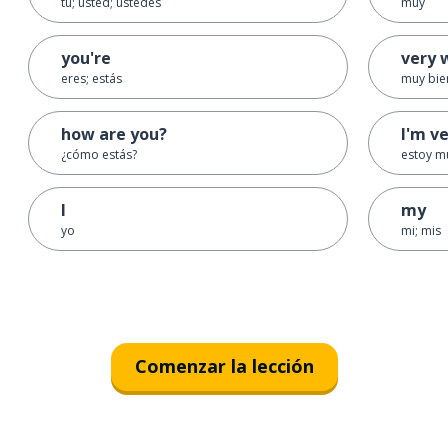
tú; usted; ustedes
muy
you're
very 
eres; estás
muy bie
how are you?
I'm v
¿cómo estás?
estoy m
I
my
yo
mi; mis
Comenzar la lección