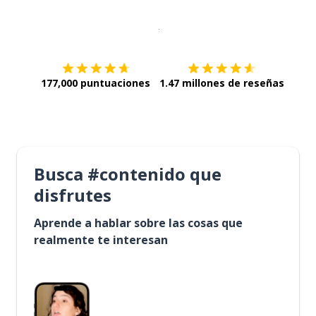
Descargar en
App Store
¡Lo qu
177,000 puntuaciones
1.47 millones de reseñas
Busca #contenido que
disfrutes
Aprende a hablar sobre las cosas que
realmente te interesan