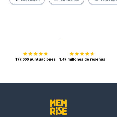
Descargar en
App Store
¡Lo qu
177,000 puntuaciones
1.47 millones de reseñas