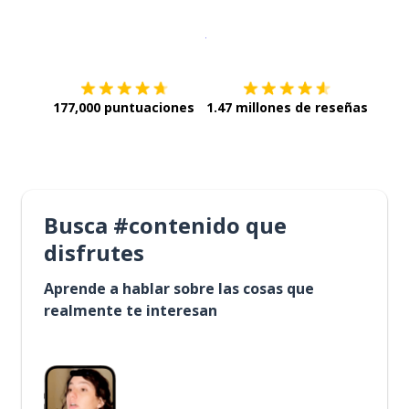
Descargar en
App Store
¡Lo qu
177,000 puntuaciones
1.47 millones de reseñas
Busca #contenido que
disfrutes
Aprende a hablar sobre las cosas que
realmente te interesan