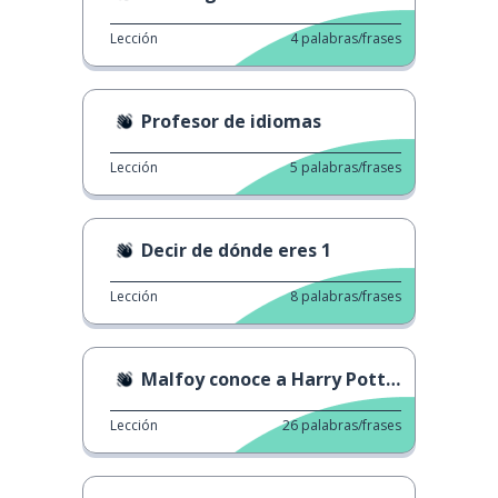
Lección
4
palabras/frases
Profesor de idiomas
Lección
5
palabras/frases
Decir de dónde eres 1
Lección
8
palabras/frases
Malfoy conoce a Harry Potter
Lección
26
palabras/frases