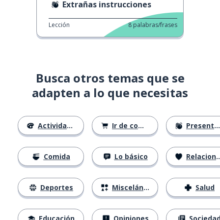
Extrañas instrucciones
Lección
8
palabras/frases
Busca otros temas que se
adapten a lo que necesitas
Actividades
Ir de compras
Presentándose
Comida
Lo básico
Relaciones
Deportes
Misceláneo
Salud
Educación
Opiniones
Socieda