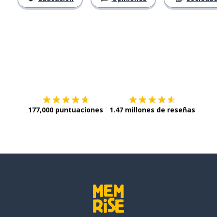
Descargar en
App Store
¡Lo qu
177,000 puntuaciones
1.47 millones de reseñas