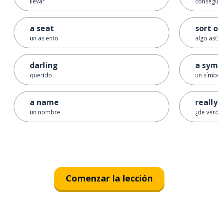
llevar
consegu
a seat
sort 
un asiento
algo as
darling
a sym
querido
un símb
a name
really
un nombre
¿de ver
Comenzar la lección