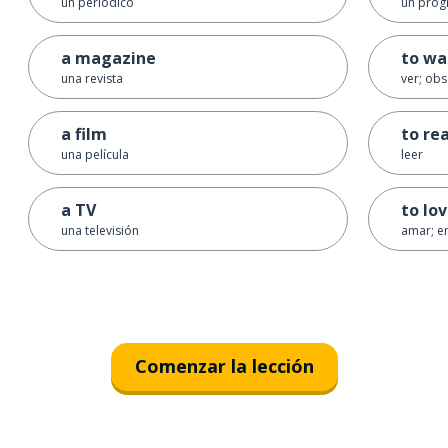
un periódico
un prog
a magazine
to wa
una revista
ver; obs
a film
to re
una película
leer
a TV
to lo
una televisión
amar; e
Comenzar la lección