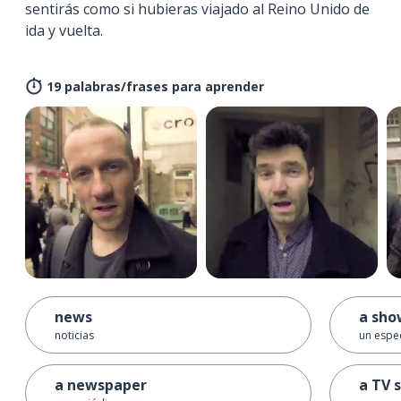
sentirás como si hubieras viajado al Reino Unido de
ida y vuelta.
19 palabras/frases para aprender
news
a sho
noticias
un espe
a newspaper
a TV 