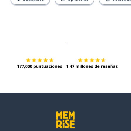
Descargar en
App Store
¡Lo qu
177,000 puntuaciones
1.47 millones de reseñas