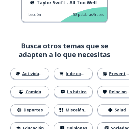
Taylor Swift - All Too Well
Lección
58
palabras/frases
Busca otros temas que se
adapten a lo que necesitas
Actividades
Ir de compras
Presentándose
Comida
Lo básico
Relaciones
Deportes
Misceláneo
Salud
Educación
Opiniones
Socieda