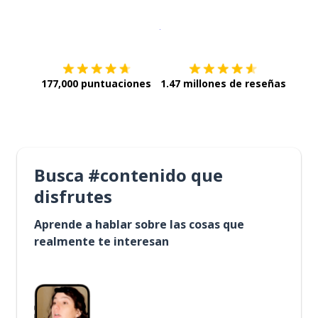
Descargar en
App Store
¡Lo qu
177,000 puntuaciones
1.47 millones de reseñas
Busca #contenido que
disfrutes
Aprende a hablar sobre las cosas que
realmente te interesan