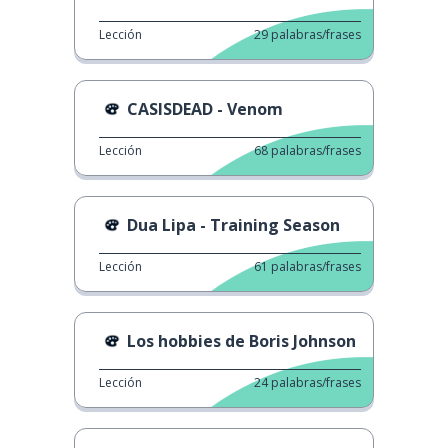
Lección
29
palabras/frases
CASISDEAD - Venom
Lección
68
palabras/frases
Dua Lipa - Training Season
Lección
61
palabras/frases
Los hobbies de Boris Johnson
Lección
24
palabras/frases