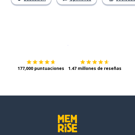
Descargar en
App Store
¡Lo qu
177,000 puntuaciones
1.47 millones de reseñas