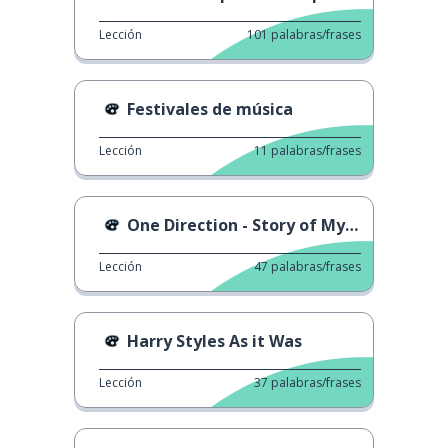
Lección
101
palabras/frases
Festivales de música
Lección
11
palabras/frases
One Direction - Story of My Life
Lección
47
palabras/frases
Harry Styles As it Was
Lección
37
palabras/frases