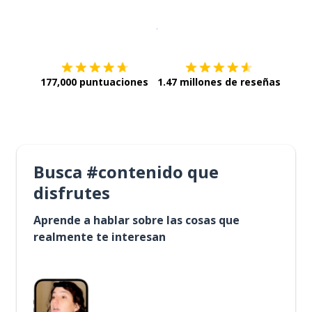
Descargar en
App Store
¡Lo qu
177,000 puntuaciones
1.47 millones de reseñas
Busca #contenido que
disfrutes
Aprende a hablar sobre las cosas que
realmente te interesan