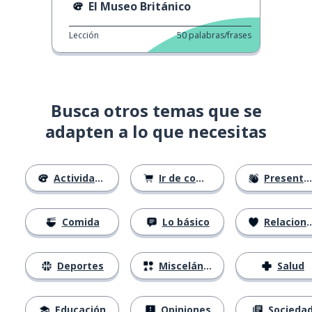
El Museo Británico
Lección
50
palabras/frases
Busca otros temas que se
adapten a lo que necesitas
Actividades
Ir de compras
Presentándose
Comida
Lo básico
Relaciones
Deportes
Misceláneo
Salud
Educación
Opiniones
Socieda