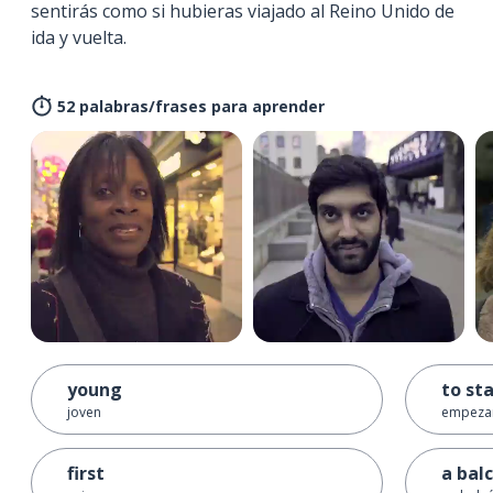
sentirás como si hubieras viajado al Reino Unido de
ida y vuelta.
52 palabras/frases para aprender
young
to st
joven
empeza
first
a bal