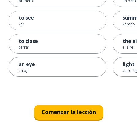
primero
un balc
to see
summ
ver
verano
to close
the ai
cerrar
el aire
an eye
light
un ojo
claro; l
Comenzar la lección