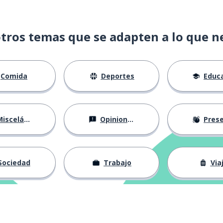
tros temas que se adapten a lo que n
Comida
Deportes
Educac
isceláneo
Opiniones
Presentá
Sociedad
Trabajo
Via