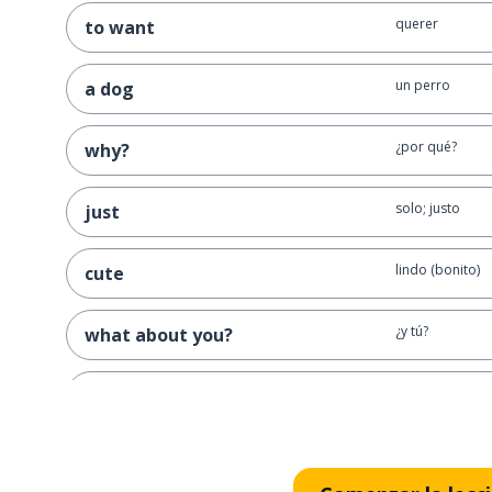
querer
to want
un perro
a dog
¿por qué?
why?
solo; justo
just
lindo (bonito)
cute
¿y tú?
what about you?
un gato
a cat
necesitar
to need