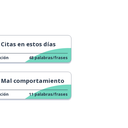
Citas en estos días
ción
48
palabras/frases
Mal comportamiento
ción
11
palabras/frases