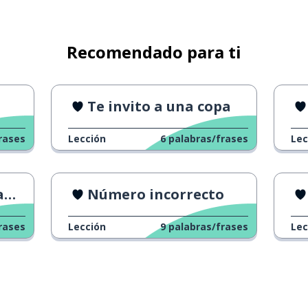
Recomendado para ti
Te invito a una copa
rases
Lección
6
palabras/frases
Lec
y
Número incorrecto
rases
Lección
9
palabras/frases
Lec