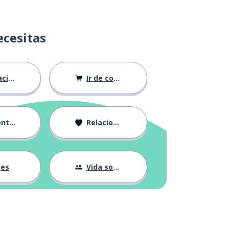
ecesitas
ión
Ir de compras
ndose
Relaciones
jes
Vida social