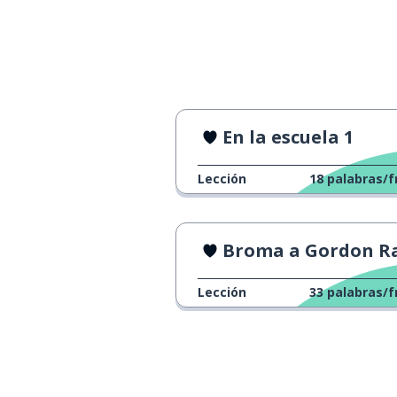
En la escuela 1
Lección
18
palabras/f
Broma a Gordon Ramsa
Lección
33
palabras/f