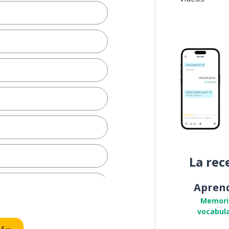
La rec
Apren
Memori
vocabula