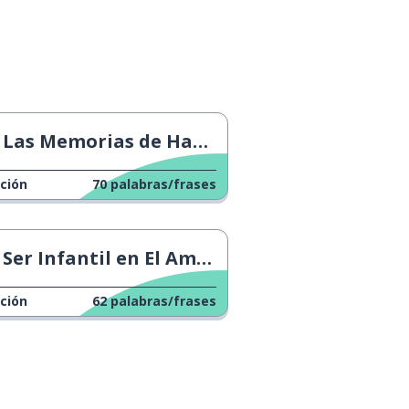
Las Memorias de Harry
ción
70
palabras/frases
Ser Infantil en El Amor
ción
62
palabras/frases