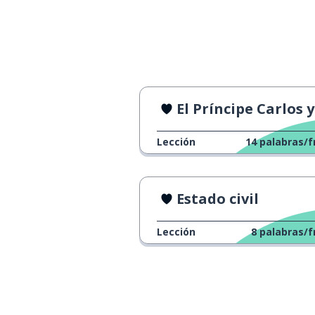
ése no es el co
that isn't my mum's favourite
car
El Príncipe Carlos y Su Ma
Lección
14
palabras/f
Estado civil
Lección
8
palabras/f