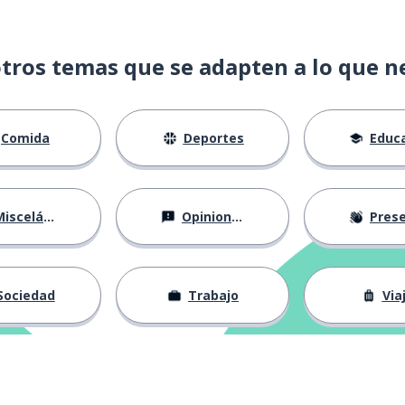
tros temas que se adapten a lo que n
Comida
Deportes
Educac
isceláneo
Opiniones
Presentá
Sociedad
Trabajo
Via