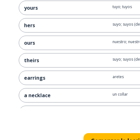
tuyo; tuyos
yours
suyo; suyos (de 
hers
nuestro; nuestr
ours
suyo; suyos (de 
theirs
aretes
earrings
un collar
a necklace
una pulsera
a bracelet
¿es esta mi ropa
are these my pants?