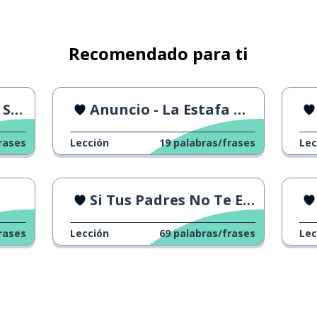
che favorito de mi madre
Recomendado para ti
dre
Anuncio - La Estafa Más Grande
rases
Lección
19
palabras/frases
Lec
Si Tus Padres No Te Escuchaban
rases
Lección
69
palabras/frases
Lec