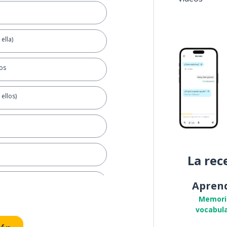
ella)
os
ellos)
La rec
Apren
Memori
vocabula
 interior?