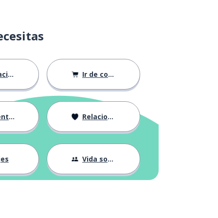
ecesitas
ión
Ir de compras
ndose
Relaciones
jes
Vida social