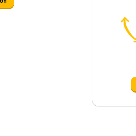
ión
ior es mía
etes
n tuyos?
brazalete es de mi madre
llar de mi abuela
 de John ahora
r favorito de mi padre