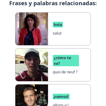
Frases y palabras relacionadas:
hola
salut
¿cómo te
va?
quoi de neuf ?
¡vamos!
allons-y !