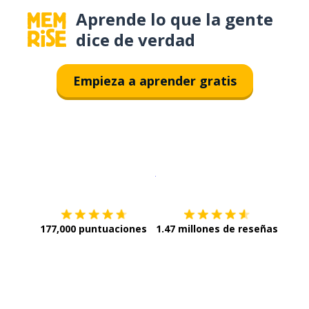
Aprende lo que la gente
dice de verdad
Empieza a aprender gratis
Descargar en
App Store
¡Lo qu
177,000 puntuaciones
1.47 millones de reseñas