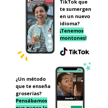
TikTok que
te sumergen
en un nuevo
idioma?
¡Tenemos
montones!
¿Un método
que te enseña
groserías?
Pensábamos
que nunca lo