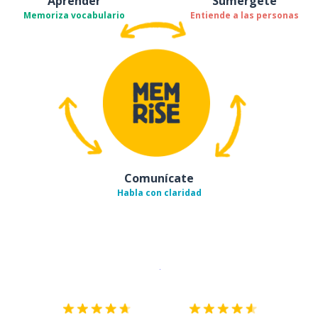
Aprender
Sumérgete
Memoriza vocabulario
Entiende a las personas
Comunícate
Habla con claridad
Descargar en
App Store
¡Lo qu