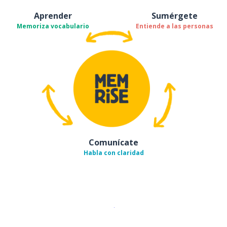
Aprender
Sumérgete
Memoriza vocabulario
Entiende a las personas
Comunícate
Habla con claridad
Descargar en
App Store
¡Lo qu