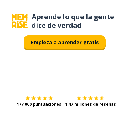
Aprende lo que la gente
dice de verdad
Empieza a aprender gratis
Descargar en
App Store
¡Lo qu
177,000 puntuaciones
1.47 millones de reseñas