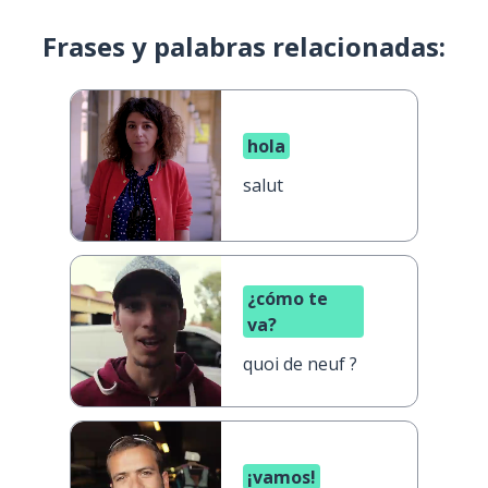
Frases y palabras relacionadas:
hola
salut
¿cómo te
va?
quoi de neuf ?
¡vamos!