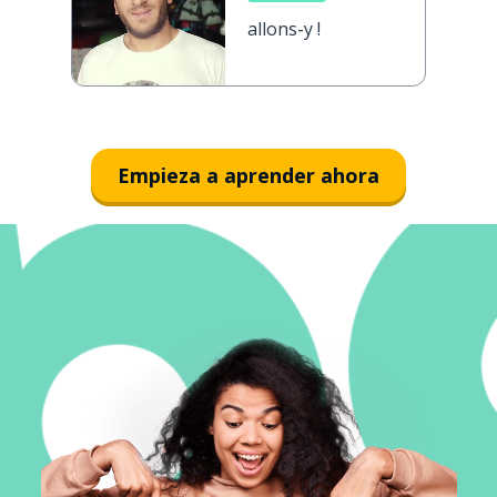
allons-y !
Empieza a aprender ahora