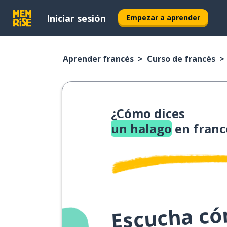
Iniciar sesión
Empezar a aprender
Aprender francés
Curso de francés
¿Cómo dices
un halago
en franc
Escucha cóm