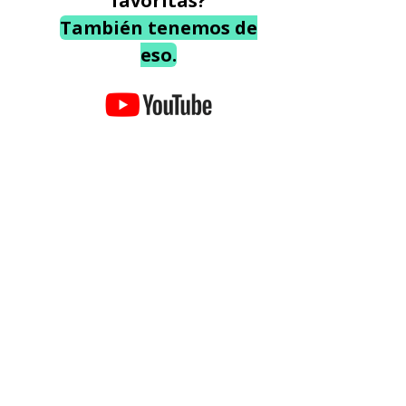
favoritas?
También tenemos de
eso.