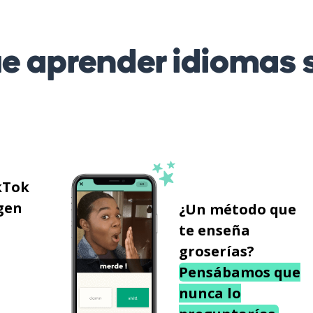
 aprender idiomas s
kTok
gen
¿Un método que
te enseña
groserías?
Pensábamos que
nunca lo