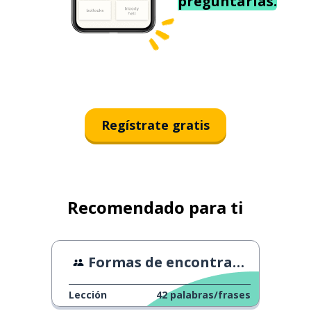
preguntarías.
Regístrate gratis
Recomendado para ti
Formas de encontrar temas de conversación
Lección
42
palabras/frases