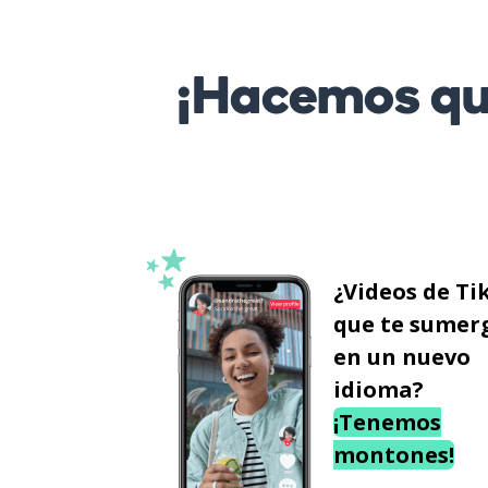
¡Hacemos que
¿Videos de Ti
que te sumer
en un nuevo
idioma?
¡Tenemos
montones!