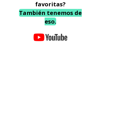
favoritas?
También tenemos de
eso.