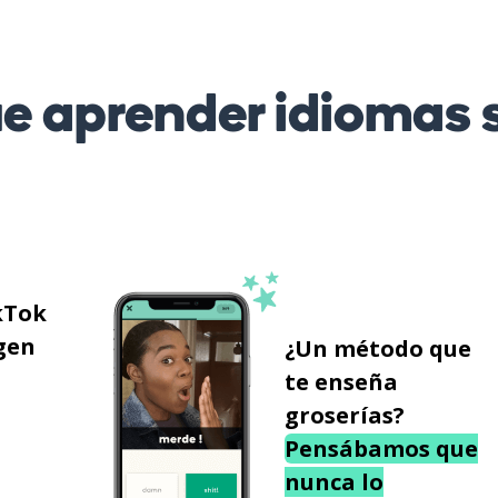
 aprender idiomas s
kTok
gen
¿Un método que
te enseña
groserías?
Pensábamos que
nunca lo