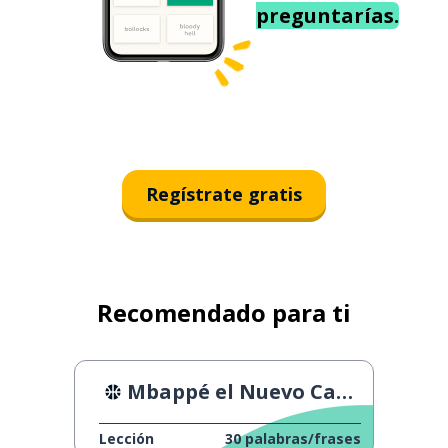
preguntarías.
Regístrate gratis
Recomendado para ti
Mbappé el Nuevo Capitán de Francia
Lección
30
palabras/frases