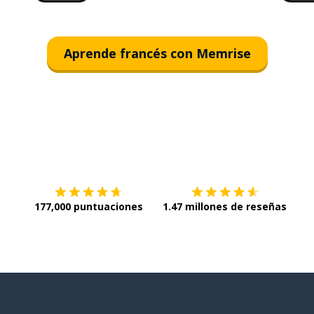
Aprende francés con Memrise
Descargar en
App Store
¡Lo q
177,000 puntuaciones
1.47 millones de reseñas