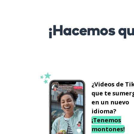
¡Hacemos que
¿Videos de Ti
que te sumer
en un nuevo
idioma?
¡Tenemos
montones!