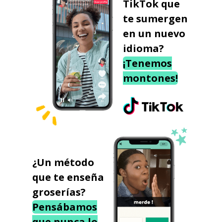
TikTok que
te sumergen
en un nuevo
idioma?
¡Tenemos
montones!
¿Un método
que te enseña
groserías?
Pensábamos
que nunca lo