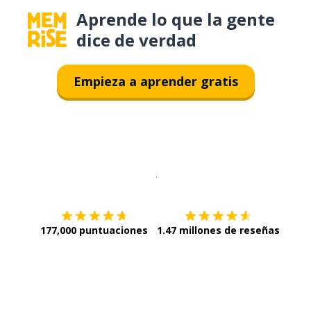
Aprende lo que la gente
dice de verdad
Empieza a aprender gratis
Descargar en
App Store
¡Lo qu
177,000 puntuaciones
1.47 millones de reseñas