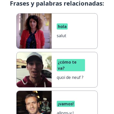
Frases y palabras relacionadas:
hola
salut
¿cómo te
va?
quoi de neuf ?
¡vamos!
allons-y !