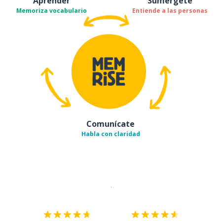
Aprender
Sumérgete
Memoriza vocabulario
Entiende a las personas
Comunícate
Habla con claridad
Descargar en
App Store
¡Lo qu