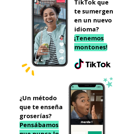
TikTok que
te sumergen
en un nuevo
idioma?
¡Tenemos
montones!
¿Un método
que te enseña
groserías?
Pensábamos
que nunca lo