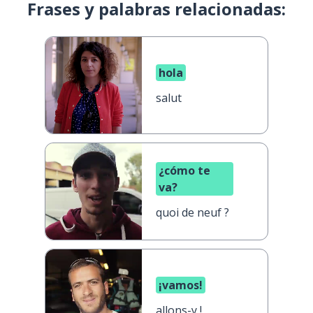
Frases y palabras relacionadas:
hola
salut
¿cómo te
va?
quoi de neuf ?
¡vamos!
allons-y !