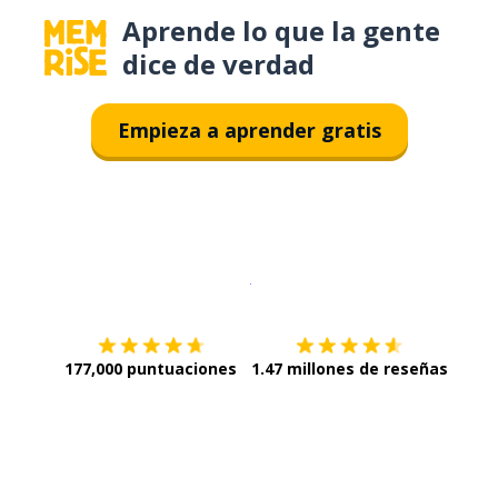
Aprende lo que la gente
dice de verdad
Empieza a aprender gratis
Descargar en
App Store
¡Lo qu
177,000 puntuaciones
1.47 millones de reseñas