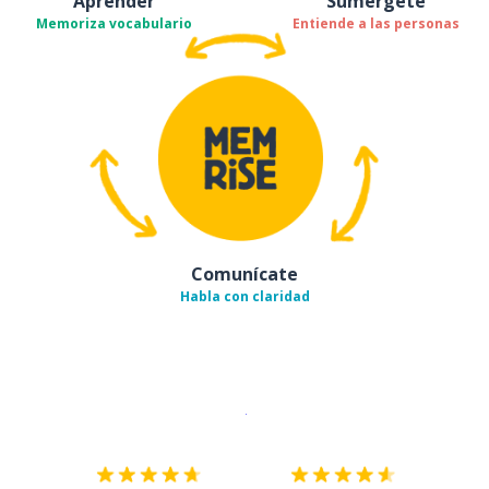
Aprender
Sumérgete
Memoriza vocabulario
Entiende a las personas
Comunícate
Habla con claridad
Descargar en
App Store
¡Lo qu