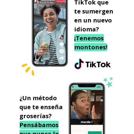
TikTok que
te sumergen
en un nuevo
idioma?
¡Tenemos
montones!
¿Un método
que te enseña
groserías?
Pensábamos
que nunca lo