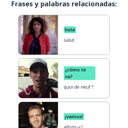
Frases y palabras relacionadas:
hola
salut
¿cómo te
va?
quoi de neuf ?
¡vamos!
allons-y !