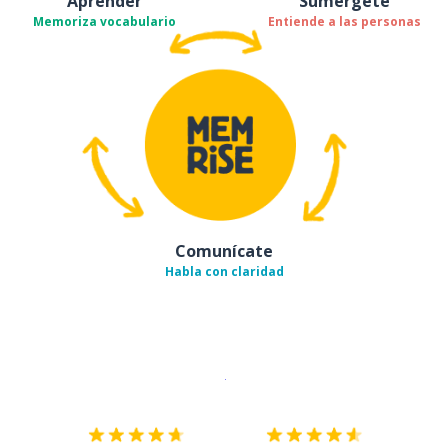
Aprender
Sumérgete
Memoriza vocabulario
Entiende a las personas
Comunícate
Habla con claridad
Descargar en
App Store
¡Lo qu