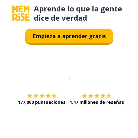
Aprende lo que la gente
dice de verdad
Empieza a aprender gratis
Descargar en
App Store
¡Lo qu
177,000 puntuaciones
1.47 millones de reseñas