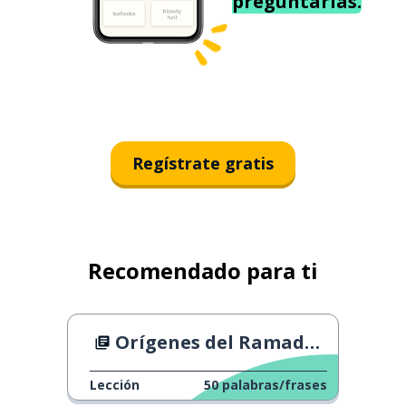
preguntarías.
Regístrate gratis
Recomendado para ti
Orígenes del Ramadán
Lección
50
palabras/frases