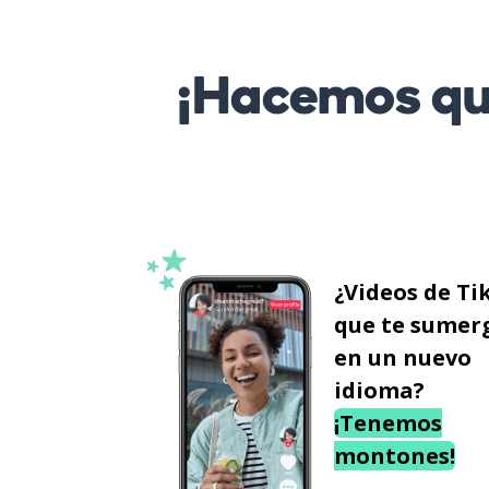
¡Hacemos que
¿Videos de Ti
que te sumer
en un nuevo
idioma?
¡Tenemos
montones!