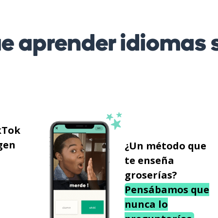
 aprender idiomas s
kTok
gen
¿Un método que
te enseña
groserías?
Pensábamos que
nunca lo