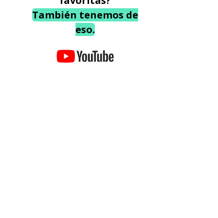
favoritas?
También tenemos de
eso.