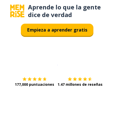
Aprende lo que la gente
dice de verdad
Empieza a aprender gratis
Descargar en
App Store
¡Lo qu
177,000 puntuaciones
1.47 millones de reseñas