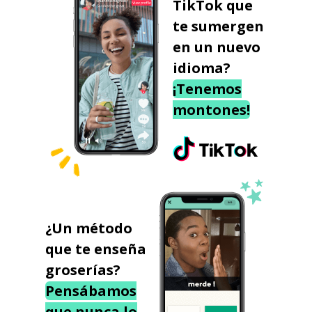
TikTok que
te sumergen
en un nuevo
idioma?
¡Tenemos
montones!
¿Un método
que te enseña
groserías?
Pensábamos
que nunca lo