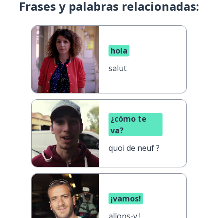
Frases y palabras relacionadas:
hola
salut
¿cómo te
va?
quoi de neuf ?
¡vamos!
allons-y !