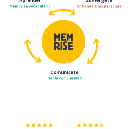
Aprender
Sumérgete
Memoriza vocabulario
Entiende a las personas
Comunícate
Habla con claridad
Descargar en
App Store
¡Lo qu