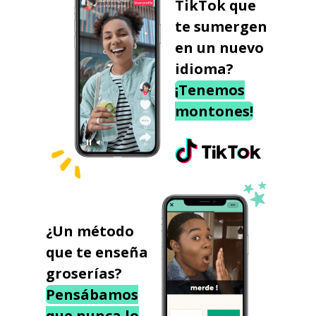
TikTok que
te sumergen
en un nuevo
idioma?
¡Tenemos
montones!
¿Un método
que te enseña
groserías?
Pensábamos
que nunca lo