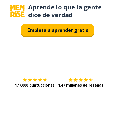
Aprende lo que la gente
dice de verdad
Empieza a aprender gratis
Descargar en
App Store
¡Lo qu
177,000 puntuaciones
1.47 millones de reseñas