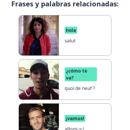
Frases y palabras relacionadas:
hola
salut
¿cómo te
va?
quoi de neuf ?
¡vamos!
allons-y !