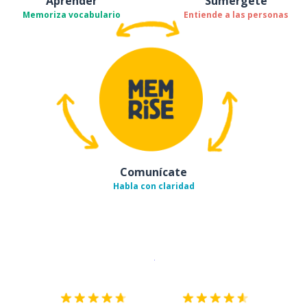
Aprender
Sumérgete
Memoriza vocabulario
Entiende a las personas
Comunícate
Habla con claridad
Descargar en
App Store
¡Lo qu