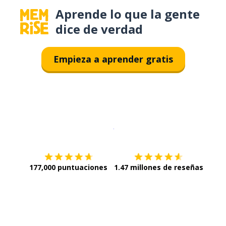
Aprende lo que la gente
dice de verdad
Empieza a aprender gratis
Descargar en
App Store
¡Lo qu
177,000 puntuaciones
1.47 millones de reseñas