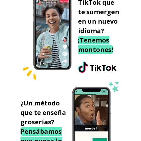
TikTok que
te sumergen
en un nuevo
idioma?
¡Tenemos
montones!
¿Un método
que te enseña
groserías?
Pensábamos
que nunca lo