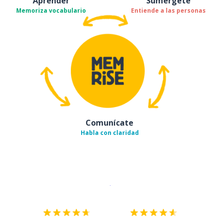
Aprender
Sumérgete
Memoriza vocabulario
Entiende a las personas
Comunícate
Habla con claridad
Descargar en
App Store
¡Lo qu