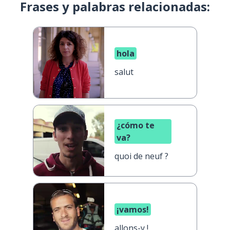
Frases y palabras relacionadas:
hola
salut
¿cómo te
va?
quoi de neuf ?
¡vamos!
allons-y !