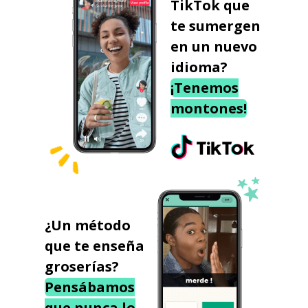
TikTok que
te sumergen
en un nuevo
idioma?
¡Tenemos
montones!
¿Un método
que te enseña
groserías?
Pensábamos
que nunca lo