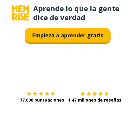
Aprende lo que la gente
dice de verdad
Empieza a aprender gratis
Descargar en
App Store
¡Lo qu
177,000 puntuaciones
1.47 millones de reseñas