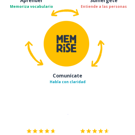
Aprender
Sumérgete
Memoriza vocabulario
Entiende a las personas
Comunícate
Habla con claridad
Descargar en
App Store
¡Lo qu