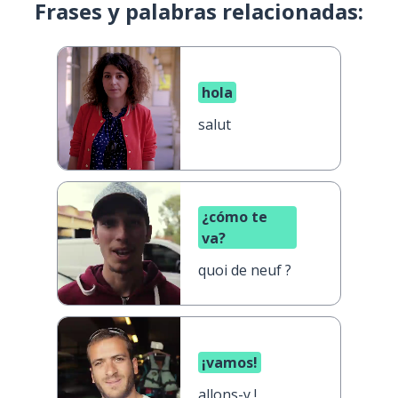
Frases y palabras relacionadas:
hola
salut
¿cómo te
va?
quoi de neuf ?
¡vamos!
allons-y !