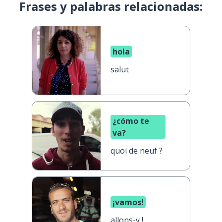
Frases y palabras relacionadas:
hola
salut
¿cómo te
va?
quoi de neuf ?
¡vamos!
allons-y !