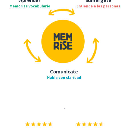
Aprender
Sumérgete
Memoriza vocabulario
Entiende a las personas
Comunícate
Habla con claridad
Descargar en
App Store
¡Lo qu