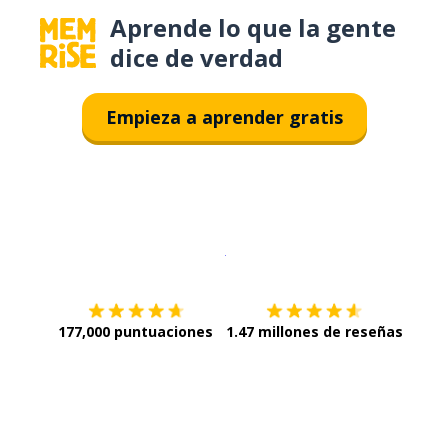
Aprende lo que la gente
dice de verdad
Empieza a aprender gratis
Descargar en
App Store
¡Lo qu
177,000 puntuaciones
1.47 millones de reseñas