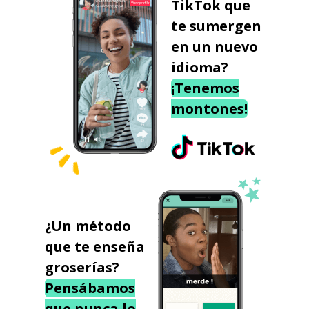
TikTok que
te sumergen
en un nuevo
idioma?
¡Tenemos
montones!
¿Un método
que te enseña
groserías?
Pensábamos
que nunca lo