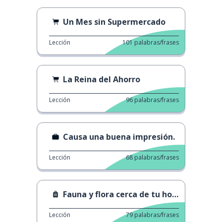
Un Mes sin Supermercado
Lección
101
palabras/frases
La Reina del Ahorro
Lección
96
palabras/frases
Causa una buena impresión.
Lección
68
palabras/frases
Fauna y flora cerca de tu hogar.
Lección
79
palabras/frases