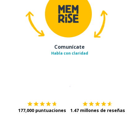
Comunícate
Habla con claridad
Descargar en
App Store
¡Lo qu
177,000 puntuaciones
1.47 millones de reseñas