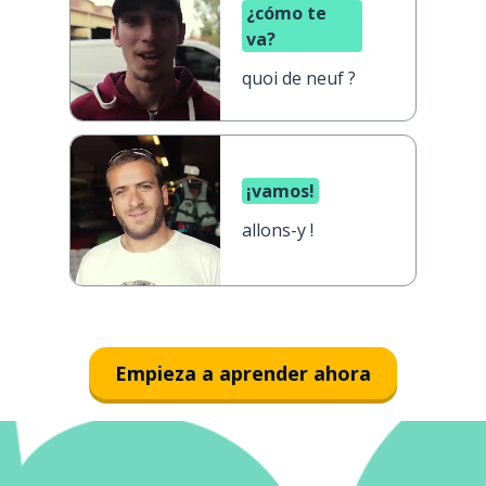
¿cómo te
va?
quoi de neuf ?
¡vamos!
allons-y !
Empieza a aprender ahora