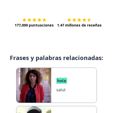
Descargar en
App Store
¡Lo qu
177,000 puntuaciones
1.47 millones de reseñas
Frases y palabras relacionadas:
hola
salut