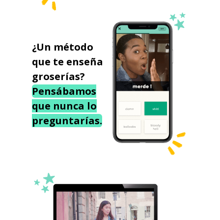
¿Un método
que te enseña
groserías?
Pensábamos
que nunca lo
preguntarías.