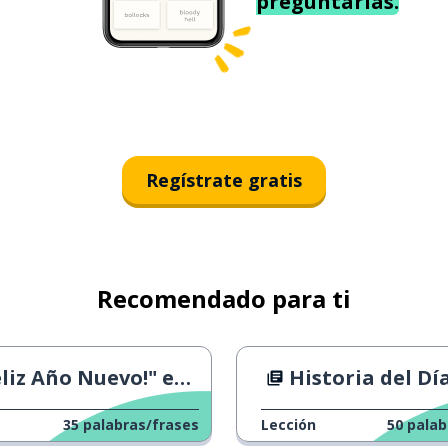
preguntarías.
Regístrate gratis
Recomendado para ti
z Año Nuevo!" en todo el mundo
Historia del Día del 
35
palabras/frases
Lección
50
palab