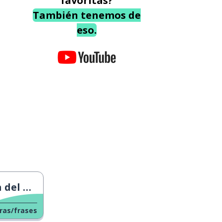
favoritas?
También tenemos de
eso.
Trabajo
ras/frases