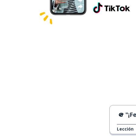
"¡Feli
Lección