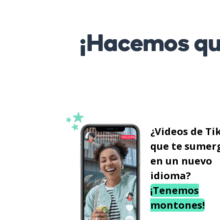
¡Hacemos que
¿Videos de Ti
que te sumer
en un nuevo
idioma?
¡Tenemos
montones!