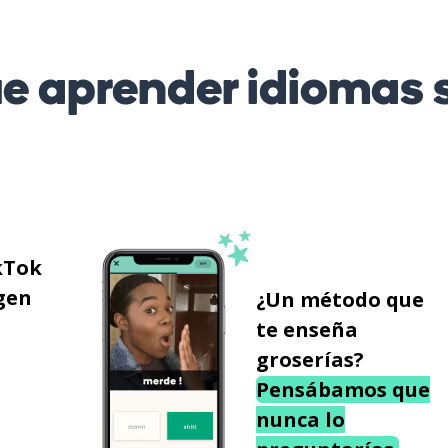
 aprender idiomas s
kTok
gen
¿Un método que
te enseña
groserías?
Pensábamos que
nunca lo