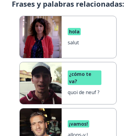
Frases y palabras relacionadas:
hola
salut
¿cómo te
va?
quoi de neuf ?
¡vamos!
allons-y !