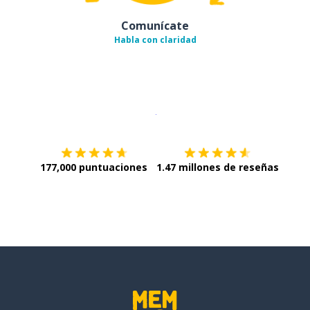
Comunícate
Habla con claridad
Descargar en
App Store
¡Lo qu
177,000 puntuaciones
1.47 millones de reseñas