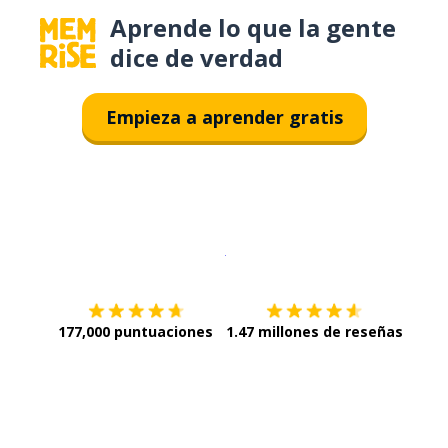
Aprende lo que la gente
dice de verdad
Empieza a aprender gratis
Descargar en
App Store
¡Lo qu
177,000 puntuaciones
1.47 millones de reseñas