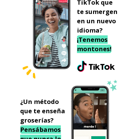
TikTok que
te sumergen
en un nuevo
idioma?
¡Tenemos
montones!
¿Un método
que te enseña
groserías?
Pensábamos
que nunca lo