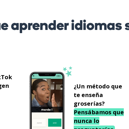
 aprender idiomas s
kTok
gen
¿Un método que
te enseña
groserías?
Pensábamos que
nunca lo