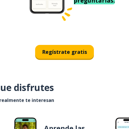
preguntarías.
Regístrate gratis
ue disfrutes
 realmente te interesan
Aprende las