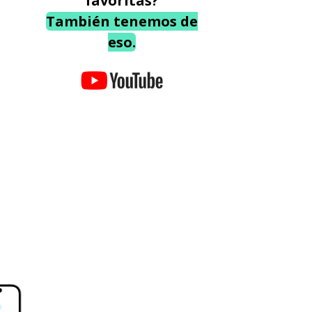
favoritas?
También tenemos de
eso.