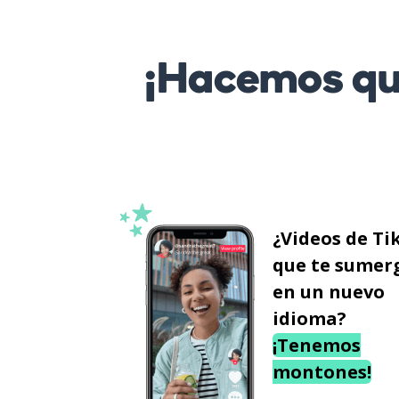
¡Hacemos que
¿Videos de Ti
que te sumer
en un nuevo
idioma?
¡Tenemos
montones!