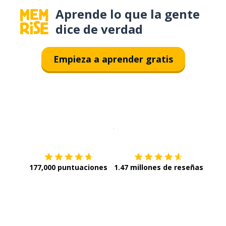
Aprende lo que la gente
dice de verdad
Empieza a aprender gratis
Descargar en
App Store
¡Lo qu
177,000 puntuaciones
1.47 millones de reseñas