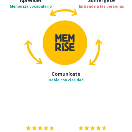
Aprender
Sumérgete
Memoriza vocabulario
Entiende a las personas
Comunícate
Habla con claridad
Descargar en
App Store
¡Lo qu