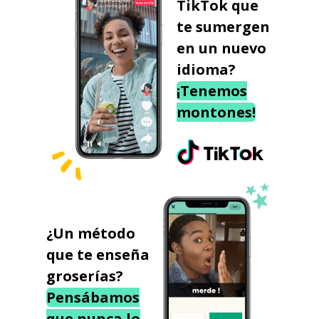
TikTok que
te sumergen
en un nuevo
idioma?
¡Tenemos
montones!
¿Un método
que te enseña
groserías?
Pensábamos
que nunca lo