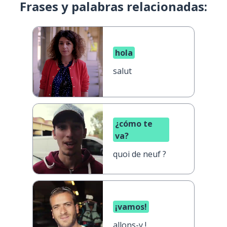
Frases y palabras relacionadas:
hola
salut
¿cómo te
va?
quoi de neuf ?
¡vamos!
allons-y !