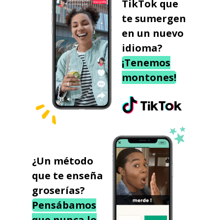
TikTok que
te sumergen
en un nuevo
idioma?
¡Tenemos
montones!
¿Un método
que te enseña
groserías?
Pensábamos
que nunca lo