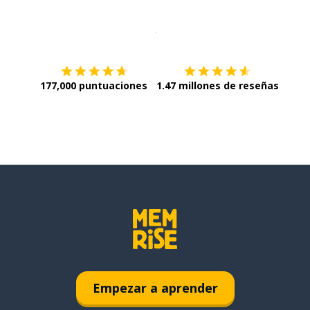
Descargar en
App Store
¡Lo qu
177,000 puntuaciones
1.47 millones de reseñas
Empezar a aprender