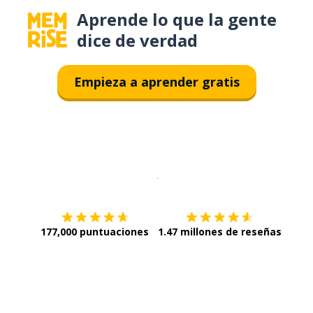
Aprende lo que la gente
dice de verdad
Empieza a aprender gratis
Descargar en
App Store
¡Lo qu
177,000 puntuaciones
1.47 millones de reseñas