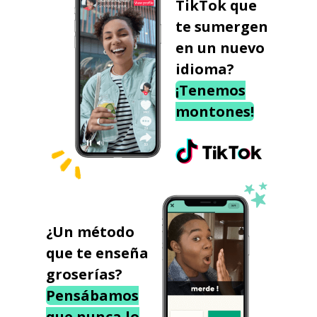
TikTok que
te sumergen
en un nuevo
idioma?
¡Tenemos
montones!
¿Un método
que te enseña
groserías?
Pensábamos
que nunca lo