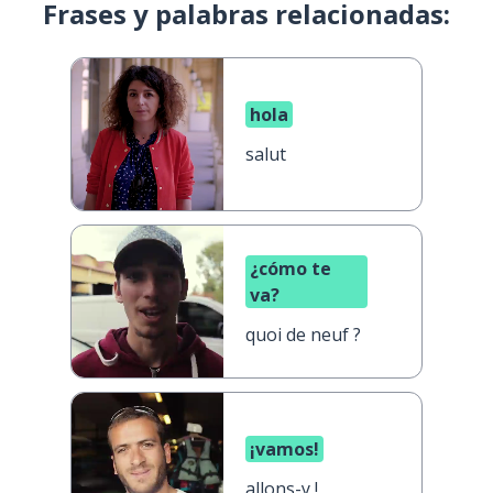
Frases y palabras relacionadas:
hola
salut
¿cómo te
va?
quoi de neuf ?
¡vamos!
allons-y !