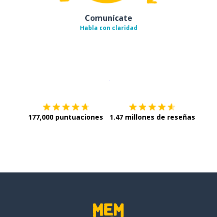
Comunícate
Habla con claridad
Descargar en
App Store
¡Lo qu
177,000 puntuaciones
1.47 millones de reseñas