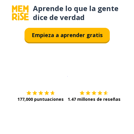
Aprende lo que la gente
dice de verdad
Empieza a aprender gratis
Descargar en
App Store
¡Lo qu
177,000 puntuaciones
1.47 millones de reseñas