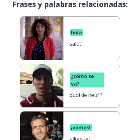
Frases y palabras relacionadas:
hola
salut
¿cómo te
va?
quoi de neuf ?
¡vamos!
allons-y !