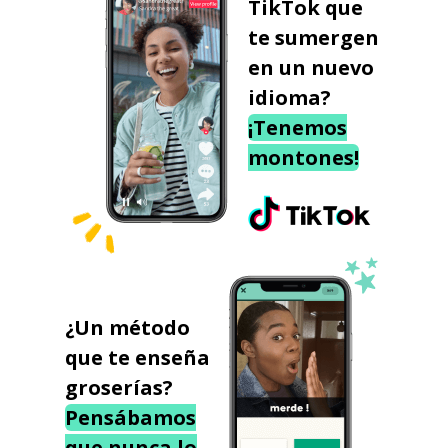
TikTok que
te sumergen
en un nuevo
idioma?
¡Tenemos
montones!
¿Un método
que te enseña
groserías?
Pensábamos
que nunca lo