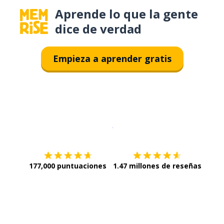
Aprende lo que la gente
dice de verdad
Empieza a aprender gratis
Descargar en
App Store
¡Lo qu
177,000 puntuaciones
1.47 millones de reseñas