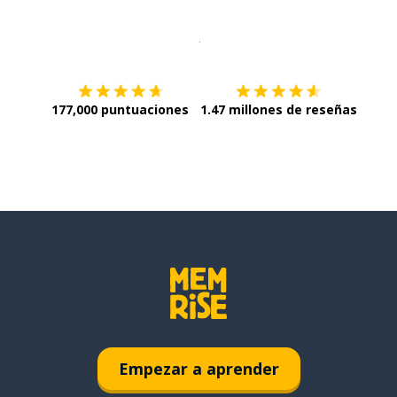
Descargar en
App Store
¡Lo qu
177,000 puntuaciones
1.47 millones de reseñas
Empezar a aprender