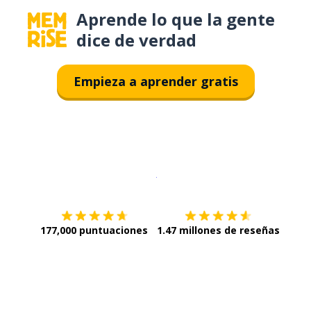
Aprende lo que la gente
dice de verdad
Empieza a aprender gratis
Descargar en
App Store
¡Lo qu
177,000 puntuaciones
1.47 millones de reseñas