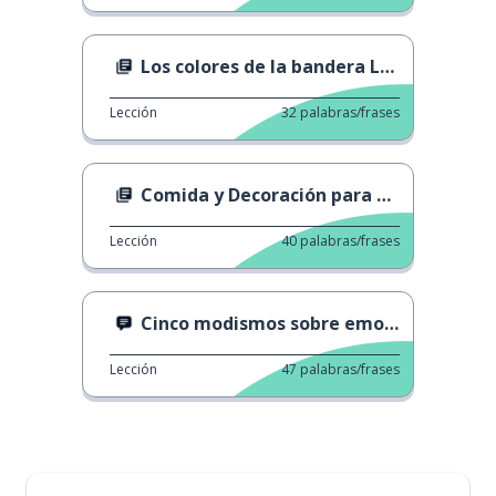
Los colores de la bandera LGBTQ+
Lección
32
palabras/frases
Comida y Decoración para el Año Lunar
Lección
40
palabras/frases
Cinco modismos sobre emociones
Lección
47
palabras/frases