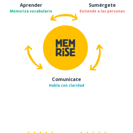
Aprender
Sumérgete
Memoriza vocabulario
Entiende a las personas
Comunícate
Habla con claridad
Descargar en
App Store
¡Lo qu