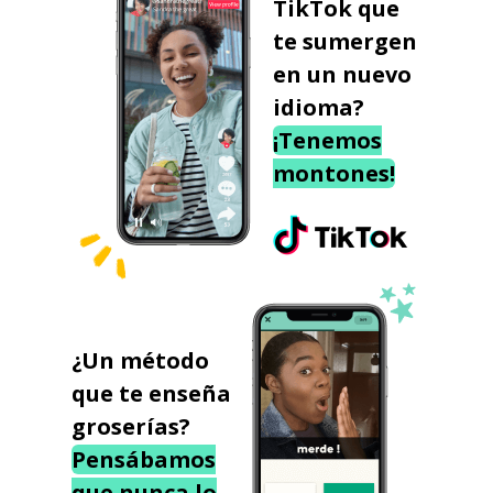
TikTok que
te sumergen
en un nuevo
idioma?
¡Tenemos
montones!
¿Un método
que te enseña
groserías?
Pensábamos
que nunca lo