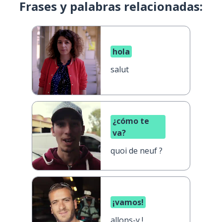
Frases y palabras relacionadas:
hola
salut
¿cómo te
va?
quoi de neuf ?
¡vamos!
allons-y !