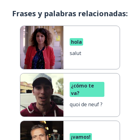
Frases y palabras relacionadas:
hola
salut
¿cómo te
va?
quoi de neuf ?
¡vamos!