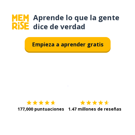
Aprende lo que la gente
dice de verdad
Empieza a aprender gratis
Descargar en
App Store
¡Lo qu
177,000 puntuaciones
1.47 millones de reseñas