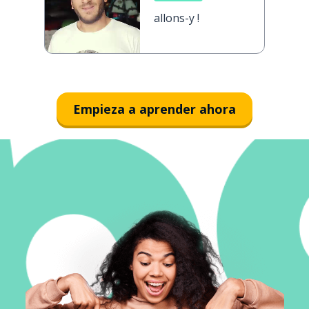
allons-y !
Empieza a aprender ahora