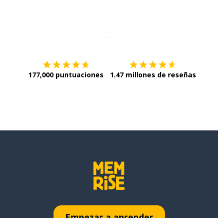
Descargar en
App Store
¡Lo qu
177,000 puntuaciones
1.47 millones de reseñas
Empezar a aprender