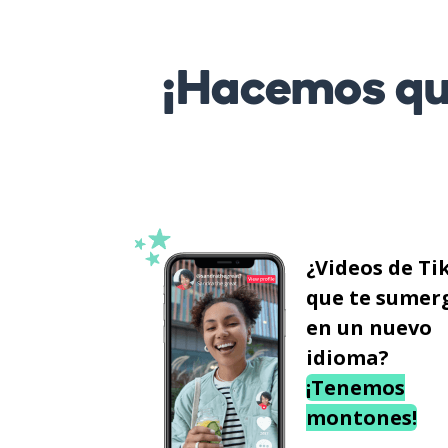
¡Hacemos que
¿Videos de Ti
que te sumer
en un nuevo
idioma?
¡Tenemos
montones!