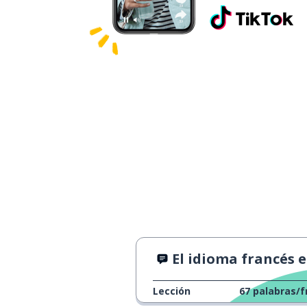
El idioma francés en la histo
Lección
67
palabras/f