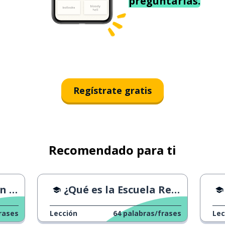
preguntarías.
Regístrate gratis
Recomendado para ti
ria
¿Qué es la Escuela Republicana Francesa?
rases
Lección
64
palabras/frases
Lec