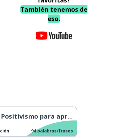
favoritas?
También tenemos de
eso.
Positivismo para aprender mejor
ción
94
palabras/frases