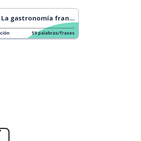
La gastronomía francesa
ción
59
palabras/frases