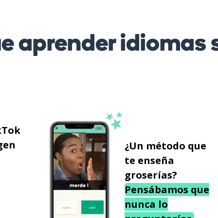
 aprender idiomas s
kTok
gen
¿Un método que
te enseña
groserías?
Pensábamos que
nunca lo