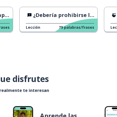
der
¿Debería prohibirse la tauromaquia?
rases
Lección
79
palabras/frases
Lec
ue disfrutes
 realmente te interesan
Aprende las