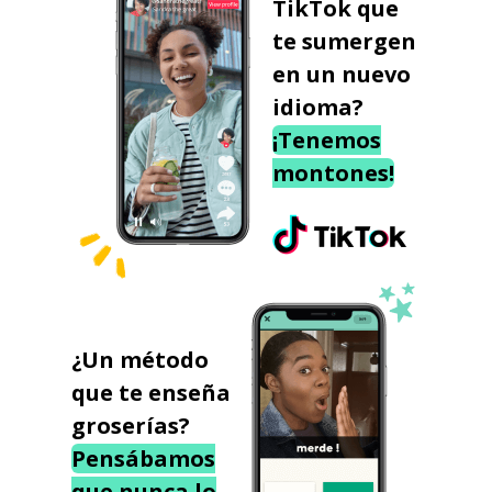
TikTok que
te sumergen
en un nuevo
idioma?
¡Tenemos
montones!
¿Un método
que te enseña
groserías?
Pensábamos
que nunca lo