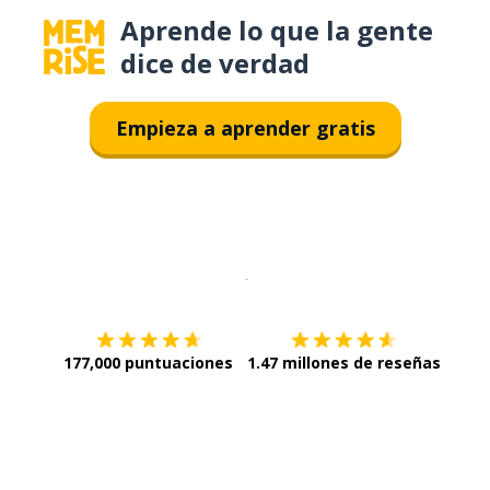
Aprende lo que la gente
dice de verdad
Empieza a aprender gratis
Descargar en
App Store
¡Lo qu
177,000 puntuaciones
1.47 millones de reseñas