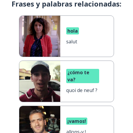
Frases y palabras relacionadas:
hola
salut
¿cómo te
va?
quoi de neuf ?
¡vamos!
allons-y !