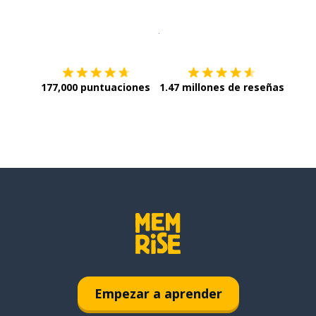
Descargar en
App Store
¡Lo qu
177,000 puntuaciones
1.47 millones de reseñas
Empezar a aprender